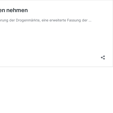
ogen nehmen
Archiv:
ierung der Drogenmärkte, eine erweiterte Fassung der …
13
Forderungen
für
die
Entkriminalis
von
Personen,
die
illegale
Drogen
nehmen