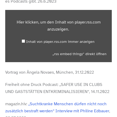
es Podcasts gibt. 26.6.2023
„rss
embed
thingy“
Hier klicken, um den Inhalt von player​.rss​.com
von
player.rss.com
anzuzeigen.
anzeigen
Inhalt von player​.rss​.com immer anzeigen
„rss embed thingy“ direkt öffnen
Vortrag von Ângela Novaes, München, 31.12.2022
Freiheit ohne Druck Podcast: „SAFER USE IN CLUBS
UND GASTSTÄTTEN ENTKRIMINALISIEREN“, 14.11.2022
magazin​.hiv:
„Suchtkranke Menschen dürfen nicht noch
zusätzlich bestraft werden“ Interview mit Philine Edbauer
,