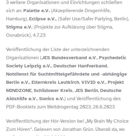
3 weitere Organisationen und Einrichtungen schließen
sich an:
Palette e.V.
(Akzeptierende Drogenhilfe,
Hamburg),
Eclipse e.V.
, (Safer Use/​Safer Partying, Berlin),
Stigma e.V.
(Projekte zur Aufklärung über Stigma,
Osnabrück), 4.7.23
Veröffentlichung der Liste der unterzeichnenden
Organisationen (
JES Bundesverband e.V
.,
Psychedelic
Society Leipzig e.V.
,
Deutscher Hanfverband
,
Notdienst für Suchtmittelgefährdete und ‑abhängige
Berlin e.V.
,
Elternkreis Leutkirch
,
VIVID e.V.
,
Projekt
MINDZONE
,
Schildower Kreis
,
JES Berlin
,
Deutsche
Aidshilfe e.V.
,
Sonics e.V.
) und Veröffentlichung des
PDF-​Booklets zum Weltdrogentag 2023, 26.6.2023
Veröffentlichung der Hör-​Version bei „My Brain My Choice
Zum Hören“. Gelesen von Jonathan Grün. Überall da, wo