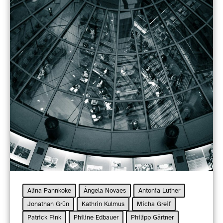
Alina Pannkoke
Ângela Novaes
Antonia Luther
Jonathan Grün
Kathrin Kulmus
Micha Greif
Patrick Fink
Philine Edbauer
Philipp Gärtner