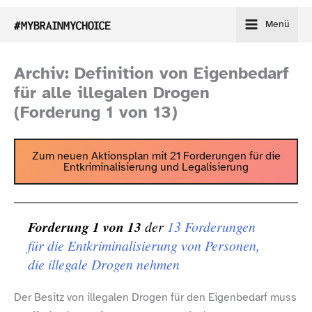
Zum
Menü
Inhalt
springen
Archiv: Definition von Eigenbedarf
für alle illegalen Drogen
(Forderung 1 von 13)
Zum neuen Aktionsplan mit 21 Forderungen für die
Entkriminalisierung und Legalisierung
Forderung 1 von 13
der
13 Forderungen
für die Entkriminalisierung von Personen,
die illegale Drogen nehmen
Der Besitz von illegalen Drogen für den Eigenbedarf muss