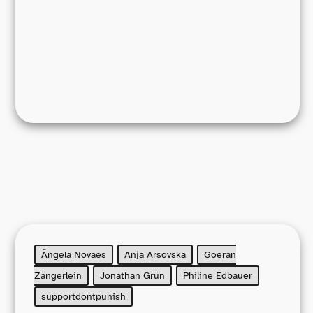
Ângela Novaes
Anja Arsovska
Goeran
Zängerlein
Jonathan Grün
Philine Edbauer
supportdontpunish