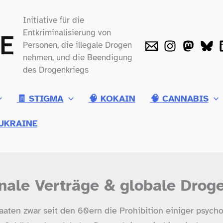
Initiative für die
Entkriminalisierung von
Personen, die illegale Drogen
nehmen, und die Beendigung
des Drogenkriegs
🧾 STIGMA
🧠 KOKAIN
🧠 CANNABIS
UKRAINE
nale Verträge & globale Drog
aaten zwar seit den 60ern die Prohibition einiger psyc