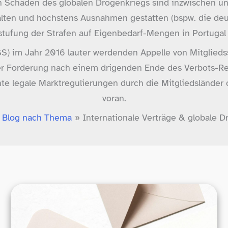
en Schäden des globalen Drogenkriegs sind inzwischen u
ten und höchstens Ausnahmen gestatten (bspw. die deut
tufung der Strafen auf Eigenbedarf-​Mengen in Portugal
SS) im Jahr 2016 lauter werdenden Appelle von Mitglie
er Forderung nach einem drigenden Ende des Verbots-​R
hte legale Marktregulierungen durch die Mitgliedsländer
voran.
Blog nach Thema
Internationale Verträge & globale D