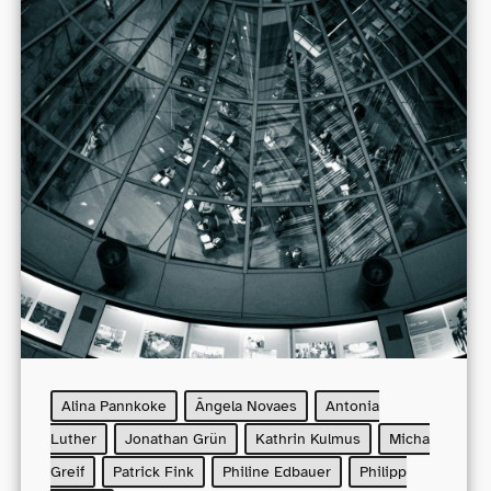
Alina Pannkoke
Ângela Novaes
Antonia
Luther
Jonathan Grün
Kathrin Kulmus
Micha
Greif
Patrick Fink
Philine Edbauer
Philipp