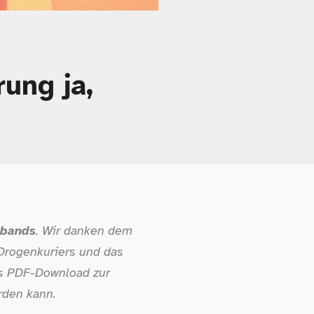
ung ja,
rbands
. Wir danken dem
 Drogenkuriers und das
s PDF-​Download zur
rden kann.