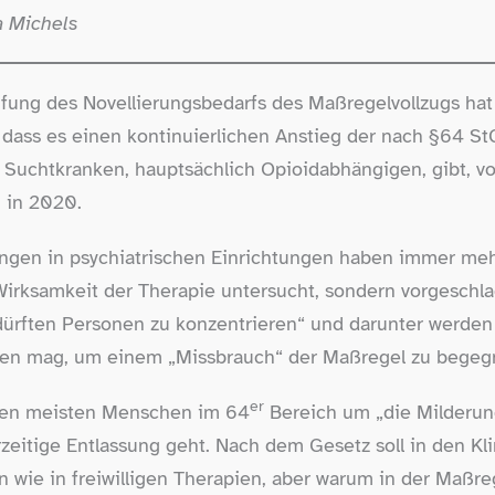
a Michels
üfung des Novellierungsbedarfs des Maßregelvollzugs hat
 dass es einen kontinuierlichen Anstieg der nach §64 St
 Suchtkranken, hauptsächlich Opioidabhängigen, gibt, vo
 in 2020.
gen in psychiatrischen Einrichtungen haben immer me
Wirksamkeit der Therapie untersucht, sondern vorgeschla
ürften Personen zu konzentrieren“ und darunter werden 
ßen mag, um einem „Missbrauch“ der Maßregel zu begeg
er
s den meisten Menschen im 64
Bereich um „die Milderun
rzeitige Entlassung geht. Nach dem Gesetz soll in den Kl
 wie in freiwilligen Therapien, aber warum in der Maßre