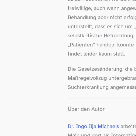
freiwillige, auch wenn ange
Behandlung aber nicht erfolg
unterstellt, dass es sich um 
selbstkritische Betrachtung
„Patienten“ handeln könnte 
findet leider kaum statt.
Die Gesetzesänderung, die b
Maßregelvollzug untergebrac
Suchterkrankung angemesse
Über den Autor:
Dr. Ingo Ilja Michaels
arbeite
Main und dort als Internati