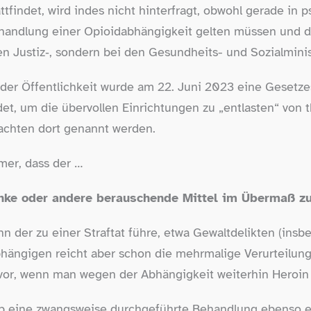
tfindet, wird indes nicht hinterfragt, obwohl gerade in p
handlung einer Opioidabhängigkeit gelten müssen und di
n Justiz‑, sondern bei den Gesundheits- und Sozialminist
er Öffentlichkeit wurde am 22. Juni 2023 eine Gesetz
et, um die übervollen Einrichtungen zu „entlasten“ von 
rachten dort genannt werden.
mer, dass der …
änke oder andere berauschende Mittel im Übermaß z
nn der zu einer Straftat führe, etwa Gewaltdelikten (ins
abhängigen reicht aber schon die mehrmalige Verurteilu
 vor, wenn man wegen der Abhängigkeit weiterhin Heroin
ob eine zwangsweise durchgeführte Behandlung ebenso er