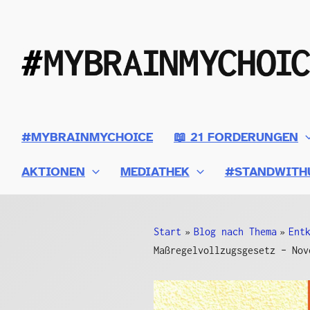
Zum
Inhalt
springen
#MYBRAINMYCHOICE
📖 21 FORDERUNGEN
AKTIONEN
MEDIATHEK
#STANDWITH
Start
Blog nach Thema
Ent
Maßregelvollzugsgesetz – Nov