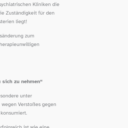
sychiatrischen Kliniken die
e Zuständigkeit für den
erien liegt!
esänderung zum
therapieunwilligen
u sich zu nehmen“
besondere unter
ng wegen Verstoßes gegen
 konsumiert.
folgreich ist wie eine