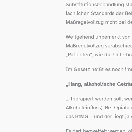
Substitutionsbehandlung stat
fachlichen Standards der Be
Maßregelvollzug nicht bei de
Weitgehend unbemerkt von d
Maßregelvollzug verabschied
„Patienten“, wie die Unterb
Im Gesetz heißt es noch im
„
Hang, alkoholische Getr
… therapiert werden soll, we
Alkoholeinfluss). Bei Opiat
das BtMG – und der liegt ja
Es darf bezweifelt werden, 