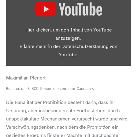
„Roman Grandke: Die Drogenpolitik ist mehr als überholt.“
Hier klicken, um den Inhalt von YouTube
von YouTube anzeigen
anzuzeigen.
Erfahre mehr in der
Datenschutzerklärung von
YouTube
.
Inhalt von YouTube immer anzeigen
Maximilian Plenert
„Roman Grandke: Die Drogenpolitik ist mehr als überholt.“
Buchautor & KCG Kompetenzzentrum Cannabis
direkt öffnen
Die Banalität der Prohibition besteht darin, dass ihr
Ursprung, aber insbesondere ihr Fortbestehen, durch
unspektakuläre Mechanismen verursacht wurde und wird.
Verschwörungsdenken, nach dem die Prohibition ein
gezieltes Ergebnis finsterer Mächte mit durchdachter