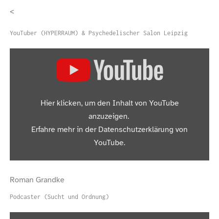
<
YouTuber (HYPERRAUM) & Psychedelischer Salon Leipzig
„Max Wüsten: Ein wichtiger Teil meines Lebens wird zu
Hier klicken, um den Inhalt von YouTube
einer Straftat gemacht.“ von YouTube anzeigen
anzuzeigen.
Erfahre mehr in der
Datenschutzerklärung von
YouTube
.
Inhalt von YouTube immer anzeigen
Roman Grandke
„Max Wüsten: Ein wichtiger Teil meines Lebens wird zu
Podcaster (Sucht und Ordnung)
einer Straftat gemacht.“ direkt öffnen