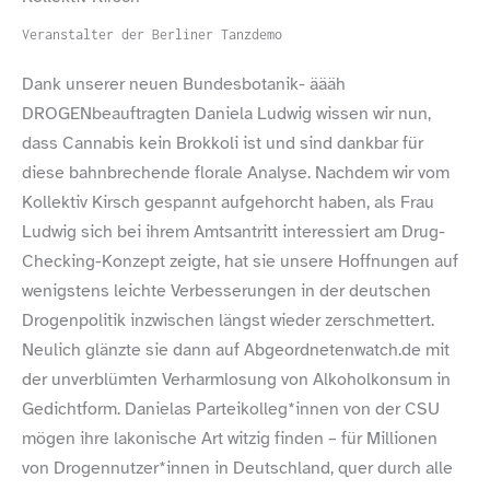
„Knowmad Institut: Deutschland sollte in der
Veranstalter der Berliner Tanzdemo
Drogenpolitik vorbildlich vorangehen“ direkt öffnen
Dank unserer neuen Bundesbotanik- äääh
DROGENbeauftragten Daniela Ludwig wissen wir nun,
dass Cannabis kein Brokkoli ist und sind dankbar für
diese bahnbrechende florale Analyse. Nachdem wir vom
Kollektiv Kirsch gespannt aufgehorcht haben, als Frau
Ludwig sich bei ihrem Amtsantritt interessiert am Drug-​
Checking-​Konzept zeigte, hat sie unsere Hoffnungen auf
wenigstens leichte Verbesserungen in der deutschen
Drogenpolitik inzwischen längst wieder zerschmettert.
Neulich glänzte sie dann auf Abgeordnetenwatch​.de mit
der unverblümten Verharmlosung von Alkoholkonsum in
Gedichtform. Danielas Parteikolleg*innen von der CSU
mögen ihre lakonische Art witzig finden – für Millionen
von Drogennutzer*innen in Deutschland, quer durch alle