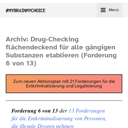
Zum
Menü
Inhalt
springen
Archiv: Drug-​Checking
flächendeckend für alle gängigen
Substanzen etablieren (Forderung
6 von 13)
Zum neuen Aktionsplan mit 21 Forderungen für die
Entkriminalisierung und Legalisierung
Forderung 6 von 13
der
13 Forderungen
für die Entkriminalisierung von Personen,
die illegale Drogen nehmen