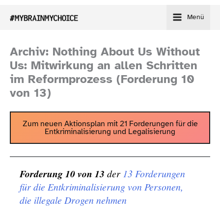
Zum
Menü
Inhalt
springen
Archiv: Nothing About Us Without
Us: Mitwirkung an allen Schritten
im Reformprozess (Forderung 10
von 13)
Zum neuen Aktionsplan mit 21 Forderungen für die
Entkriminalisierung und Legalisierung
Forderung 10 von 13
der
13 Forderungen
für die Entkriminalisierung von Personen,
die illegale Drogen nehmen