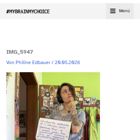
Zum
Menü
Inhalt
springen
IMG_​5947
Von
Philine Edbauer
/
20.05.2026