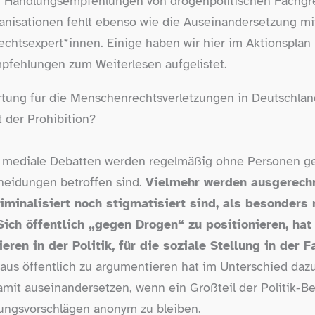
er Handlungsempfehlungen von drogenpolitischen Fachg
anisationen fehlt ebenso wie die Auseinandersetzung m
htsexpert*innen. Einige haben wir hier im Aktionsplan 
pfehlungen zum Weiterlesen aufgelistet.
rtung für die Menschenrechtsverletzungen in Deutschlan
der Prohibition?
nd mediale Debatten werden regelmäßig ohne Personen gef
heidungen betroffen sind.
Vielmehr werden ausgerech
iminalisiert noch stigmatisiert sind, als besonders 
ich öffentlich „gegen Drogen“ zu positionieren, hat
ren in der Politik, für die soziale Stellung in der F
aus öffentlich zu argumentieren hat im Unterschied dazu
it auseinandersetzen, wenn ein Großteil der Politik-​Be
rungsvorschlägen anonym zu bleiben.