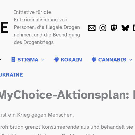
Initiative für die
Entkriminalisierung von
Personen, die illegale Drogen
nehmen, und die Beendigung
des Drogenkriegs
🧾 STIGMA
🧠 KOKAIN
🧠 CANNABIS
UKRAINE
yChoice-​Aktionsplan: 
ist ein Krieg gegen Menschen.
r Prohibition grenzt Konsumierende aus und behandelt sie