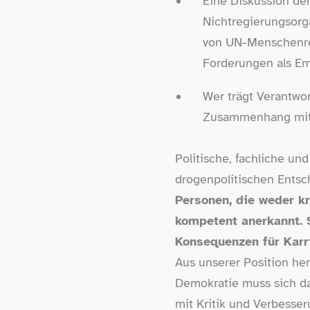
Eine Diskussion d
Nichtregierungsorg
von UN-Menschenrec
Forderungen als Em
Wer trägt Verantwo
Zusammenhang mit 
Politische, fachliche u
drogenpolitischen Entsc
Personen, die weder kr
kompetent anerkannt. S
Konsequenzen für Karrie
Aus unserer Position her
Demokratie muss sich dam
mit Kritik und Verbesse