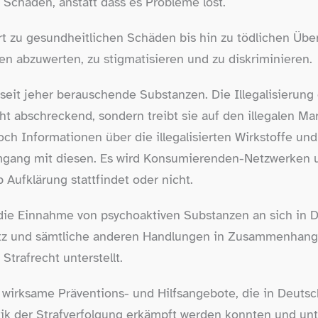
 Schäden, anstatt dass es Probleme löst.
hrt zu gesundheitlichen Schäden bis hin zu tödlichen Üb
n abzuwerten, zu stigmatisieren und zu diskriminieren.
it jeher berauschende Substanzen. Die Illegalisierung e
 abschreckend, sondern treibt sie auf den illegalen Mar
och Informationen über die illegalisierten Wirkstoffe un
gang mit diesen. Es wird Konsumierenden-​Netzwerken un
b Aufklärung stattfindet oder nicht.
t die Einnahme von psychoaktiven Substanzen an sich in 
sitz und sämtliche anderen Handlungen in Zusammenhang m
trafrecht unterstellt.
t wirksame Präventions- und Hilfsangebote, die in Deutsc
itik der Strafverfolgung erkämpft werden konnten und un