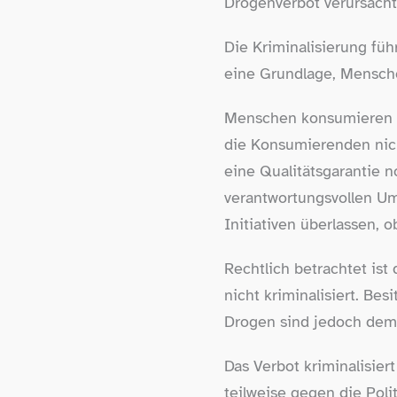
Drogenverbot verursacht
Die Kriminalisierung fü
eine Grundlage, Mensche
Menschen konsumieren se
die Konsumierenden nicht
eine Qualitätsgarantie n
verantwortungsvollen Um
Initiativen überlassen, o
Rechtlich betrachtet is
nicht kriminalisiert. Be
Drogen sind jedoch dem S
Das Verbot kriminalisier
teilweise gegen die Pol