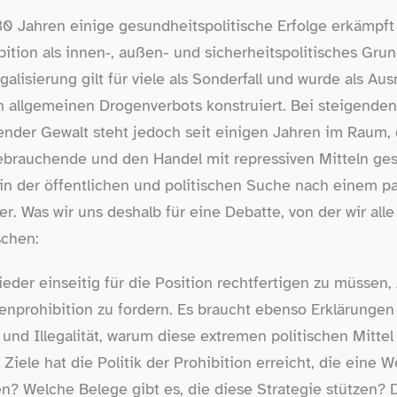
30 Jahren einige gesundheitspolitische Erfolge erkämpf
ition als innen‑, außen- und sicherheitspolitisches Grund
legalisierung gilt für viele als Sonderfall und wurde als 
n allgemeinen Drogenverbots konstruiert. Bei steigende
gender Gewalt steht jedoch seit einigen Jahren im Raum,
rauchende und den Handel mit repressiven Mitteln gesch
h in der öffentlichen und politischen Suche nach einem
r. Was wir uns deshalb für eine Debatte, von der wir alle 
schen:
eder einseitig für die Position rechtfertigen zu müssen, 
enprohibition zu fordern. Es braucht ebenso Erklärungen
 und Illegalität, warum diese extremen politischen Mittel
 Ziele hat die Politik der Prohibition erreicht, die eine 
n? Welche Belege gibt es, die diese Strategie stützen? D