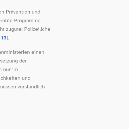
von Prävention und
rprobte Programme
t zugute; Polizeiliche
 13
).
nministerien einen
hsetzung der
n nur im
lichkeiten und
müssen verständlich