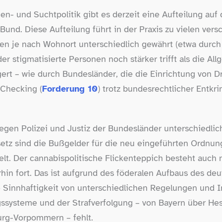
en- und Suchtpolitik gibt es derzeit eine Aufteilung auf
nd. Diese Aufteilung führt in der Praxis zu vielen ver
n je nach Wohnort unterschiedlich gewährt (etwa durch
r stigmatisierte Personen noch stärker trifft als die Al
igert – wie durch Bundesländer, die die Einrichtung vo
 Checking (
Forderung 10
) trotz bundesrechtlicher Entkri
legen Polizei und Justiz der Bundesländer unterschiedli
z sind die Bußgelder für die neu eingeführten Ordnung
elt. Der cannabispolitische Flickenteppich besteht auch
hin fort. Das ist aufgrund des föderalen Aufbaus des de
e Sinnhaftigkeit von unterschiedlichen Regelungen und I
ssysteme und der Strafverfolgung – von Bayern über He
g-​Vorpommern – fehlt.