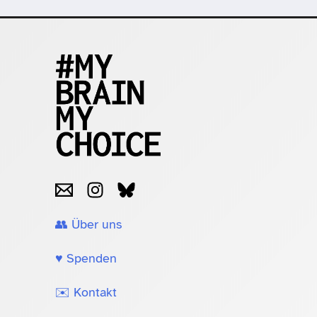
👥 Über uns
♥️ Spenden
✉️ Kontakt