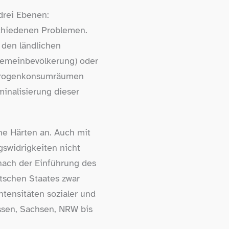
 drei Ebenen:
schiedenen Problemen.
 den ländlichen
lgemeinbevölkerung) oder
n Drogenkonsumräumen
minalisierung dieser
che Härten an. Auch mit
swidrigkeiten nicht
 nach der Einführung des
utschen Staates zwar
ntensitäten sozialer und
ssen, Sachsen, NRW bis