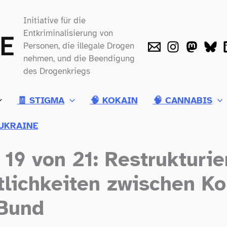
Initiative für die
Entkriminalisierung von
Personen, die illegale Drogen
nehmen, und die Beendigung
des Drogenkriegs
🧾 STIGMA
🧠 KOKAIN
🧠 CANNABIS
UKRAINE
19 von 21: Restrukturie
tlichkeiten zwischen 
 Bund