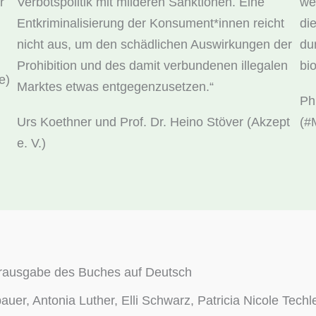
r
Verbotspolitik mit milderen Sanktionen. Eine
we
Entkriminalisierung der Konsument*innen reicht
di
nicht aus, um den schädlichen Auswirkungen der
du
Prohibition und des damit verbundenen illegalen
bi
e)
Marktes etwas entgegenzusetzen.“
Ph
Urs Koethner und Prof. Dr. Heino Stöver (Akzept
(#
e. V.)
erausgabe des Buches auf Deutsch
uer, Antonia Luther, Elli Schwarz, Patricia Nicole Techle