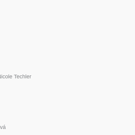
icole Techler
ová