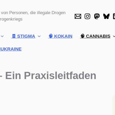
ng von Personen, die illegale Drogen
rogenkriegs
🧾 STIGMA
🧠 KOKAIN
🧠 CANNABIS
HUKRAINE
 Ein Praxisleitfaden