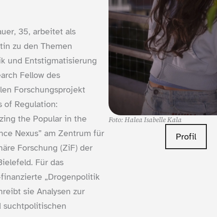
uer, 35, arbeitet als
tin zu den Themen
ik und Entstigmatisierung
earch Fellow des
alen Forschungsprojekt
 of Regulation:
zing the Popular in the
Foto: Halea Isabelle Kala
ence Nexus” am Zentrum für
Profil
inäre Forschung (ZiF) der
Bielefeld. Für das
finanzierte „Drogenpolitik
hreibt sie Analysen zur
 suchtpolitischen