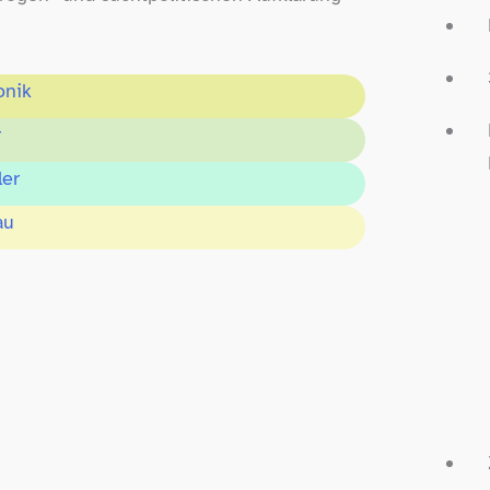
onik
r
ler
au