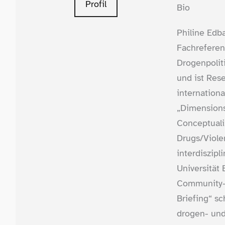
Profil
Bio
Philine Edba
Fachreferen
Drogenpolit
und ist Res
internation
„Dimensions
Conceptuali
Drugs/​Viol
interdiszipl
Universität 
Community-​
Briefing“ sc
drogen- und