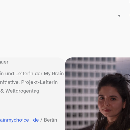
auer
in und Leiterin der My Brain
itiative, Projekt-​Leiterin
 & Weltdrogentag
rainmychoice . de
/​ Berlin