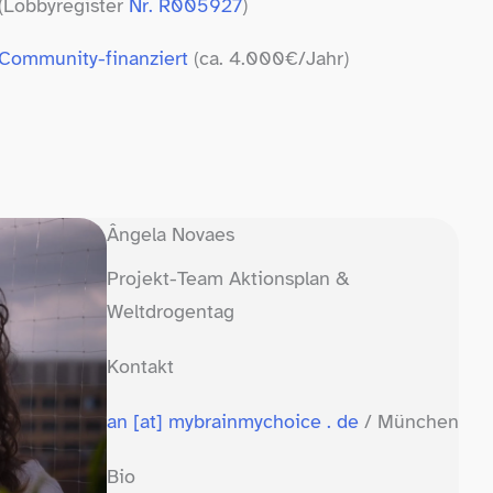
(Lobbyregister
Nr. R005927
)
Community-​finanziert
(ca. 4.000€/Jahr)
Ângela Novaes
Projekt-​Team Aktionsplan &
Weltdrogentag
Kontakt
an [at] mybrainmychoice . de
/​ München
Bio