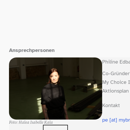
Ansprechpersonen
Philine Edb
Co-​Gründer
My Choice In
Aktionsplan
Kontakt
pe [at] myb
Foto: Halea Isabelle Kala