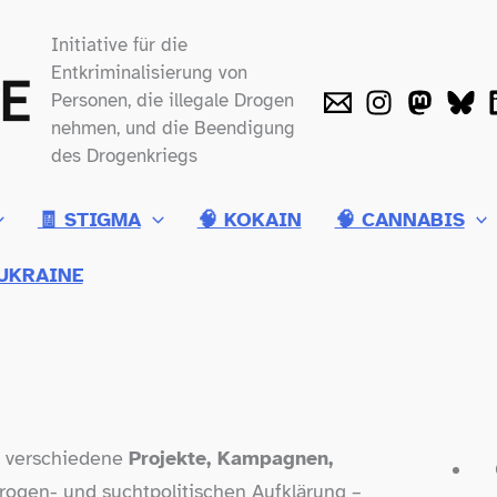
Initiative für die
Entkriminalisierung von
Personen, die illegale Drogen
nehmen, und die Beendigung
des Drogenkriegs
🧾 STIGMA
🧠 KOKAIN
🧠 CANNABIS
UKRAINE
ch verschiedene
Projekte, Kampagnen,
rogen- und suchtpolitischen Aufklärung –