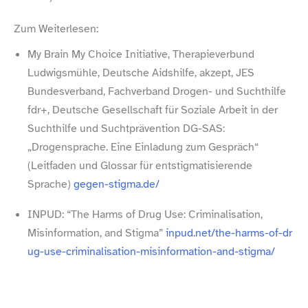
Zum Weiterlesen:
My Brain My Choice Initiative, Therapieverbund
Ludwigsmühle, Deutsche Aidshilfe, akzept, JES
Bundesverband, Fachverband Drogen- und Suchthilfe
fdr+, Deutsche Gesellschaft für Soziale Arbeit in der
Suchthilfe und Suchtprävention DG-​SAS:
„Drogensprache. Eine Einladung zum Gespräch“
(Leitfaden und Glossar für entstigmatisierende
Sprache)
gegen​-stigma​.de/
INPUD: “The Harms of Drug Use: Criminalisation,
Misinformation, and Stigma”
inpud​.net/​t​h​e​-​h​a​r​m​s​-​o​f​-​d​r​
u​g​-​u​s​e​-​c​r​i​m​i​n​a​l​i​s​a​t​i​o​n​-​m​i​s​i​n​f​o​r​m​a​t​i​o​n​-​a​n​d​-​s​t​i​g​ma/