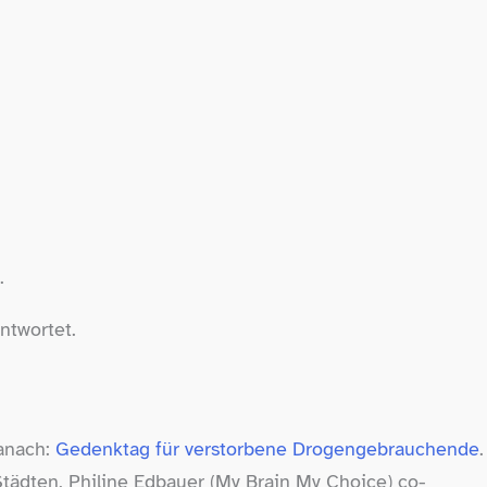
.
ntwortet.
danach:
Gedenktag für verstorbene Drogengebrauchende
.
tädten, Philine Edbauer (My Brain My Choice) co-​