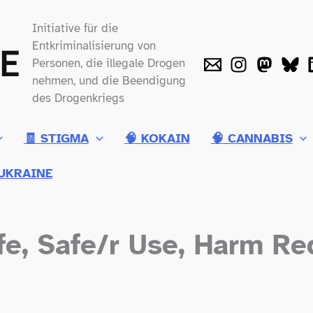
Initiative für die
Entkriminalisierung von
Personen, die illegale Drogen
nehmen, und die Beendigung
des Drogenkriegs
🧾 STIGMA
🧠 KOKAIN
🧠 CANNABIS
UKRAINE
fe, Safe/​r Use, Harm R