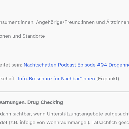
konsument:innen, Angehörige/Freund:innen und Ärzt:inne
ionen und Standorte
eitet sein:
Nachtschatten Podcast Episode #04 Drogennotf
rschaft:
Info-​Broschüre für Nachbar*innen
(Fixpunkt)
nwarnungen, Drug Checking
nur dann sichtbar, wenn Unterstützungsangebote aufgesuc
findet (z.B. infolge von Wohnraummangel). Tatsächlich ges