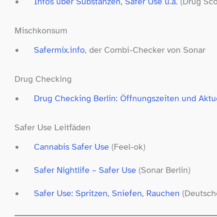
Infos über Substanzen, Safer Use u.a.
(Drug Sco
Mischkonsum
Safermix​.info
, der Combi-​Checker von Sonar
Drug Checking
Drug Checking Berlin: Öffnungszeiten und Akt
Safer Use Leitfäden
Cannabis Safer Use
(Feel-​ok)
Safer Nightlife – Safer Use
(Sonar Berlin)
Safer Use: Spritzen, Sniefen, Rauchen
(Deutsche