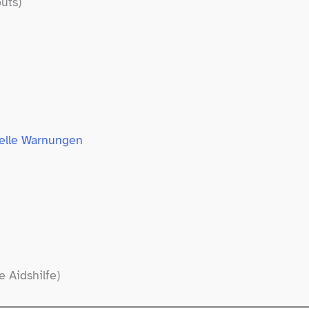
uts)
uelle Warnungen
 Aidshilfe)