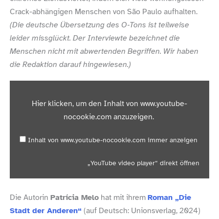
Crack-​abhängigen Menschen von São Paulo aufhalten.
(Die deutsche Übersetzung des O‑Tons ist teilweise
leider missglückt. Der Interviewte bezeichnet die
Menschen nicht mit abwertenden Begriffen. Wir haben
die Redaktion darauf hingewiesen.)
„
Y
o
Hier klicken, um den Inhalt von www​.youtube​-
u
T
nocookie​.com anzuzeigen.
u
b
e
Inhalt von www​.youtube​-nocookie​.com immer anzeigen
v
i
d
„YouTube video player“ direkt öffnen
e
o
p
l
Die Autorin
Patrícia Melo
hat mit ihrem
Roman „Die
a
y
Stadt der Anderen“
(auf Deutsch: Unionsverlag, 2024)
e