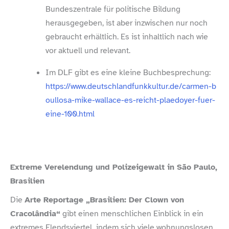
Bundeszentrale für politische Bildung
herausgegeben, ist aber inzwischen nur noch
gebraucht erhältlich. Es ist inhaltlich nach wie
vor aktuell und relevant.
Im DLF gibt es eine kleine Buchbesprechung:
https://​www​.deutschlandfunkkultur​.de/​c​a​r​m​e​n​-​b​
o​u​l​l​o​s​a​-​m​i​k​e​-​w​a​l​l​a​c​e​-​e​s​-​r​e​i​c​h​t​-​p​l​a​e​d​o​y​e​r​-​f​u​e​r​-​
e​i​n​e​-​1​0​0​.​h​tml
Extreme Verelendung und Polizeigewalt in São Paulo,
Brasilien
Die
Arte Reportage „Brasilien: Der Clown von
Cracolândia“
gibt einen menschlichen Einblick in ein
extremes Elendsviertel, indem sich viele wohnungslosen