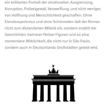
ein brilliantes Portrait der strukturellen Ausgrenzung,
r
“
Korruption, Polizeigewalt, Verzweiflung, und nicht weniger,
v
o
von Hoffnung und Menschlichkeit geschaffen. Ohne
n
Elendsvoyerismus und ohne Schönreden lädt der Roman
w
w
nicht zum distanzierten Mitleid ein, sondern erzählt die
w
.
Geschichten mehrerer fiktiver Figuren und so eine
y
momentane Wirklichkeit, die nicht nur in São Paulo,
o
u
sondern auch in Deutschlands Großstädten gelebt wird.
t
u
b
e
-
n
o
c
o
o
k
i
e
.
c
o