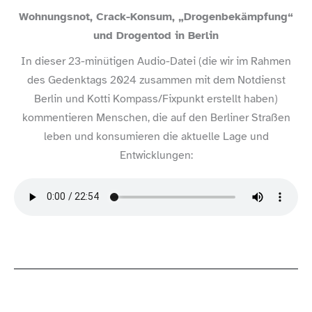
m
Wohnungsnot, Crack-​Konsum, „Drogenbekämpfung“
a
n
und Drogentod in Berlin
z
e
In dieser 23-​minütigen Audio-​Datei (die wir im Rahmen
i
g
des Gedenktags 2024 zusammen mit dem Notdienst
e
n
Berlin und Kotti Kompass/​Fixpunkt erstellt haben)
kommentieren Menschen, die auf den Berliner Straßen
leben und konsumieren die aktuelle Lage und
Entwicklungen: