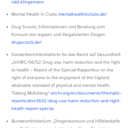
r​a​l​d​-​k​l​i​n​g​e​m​ann
Mental Health in Clubs
mentalhealthinclubs​.de/
Drug Scouts: Informationen und Beratung zum
Konsum von legalen und illegalisierten Drogen
drugscouts​.de/
Sonderberichterstatterin für das Recht auf Gesundheit:
„A/​HRC/​56/​52: Drug use, harm reduction and the right
to health – Report of the Special Rapporteur on the
right of everyone to the enjoyment of the highest
attainable standard of physical and mental health,
Tlaleng Mofokeng“
ohchr​.org/​e​n​/​d​o​c​u​m​e​n​t​s​/​t​h​e​m​a​t​i​c​-​
r​e​p​o​r​t​s​/​a​h​r​c​5​6​5​2​-​d​r​u​g​-​u​s​e​-​h​a​r​m​-​r​e​d​u​c​t​i​o​n​-​a​n​d​-​r​i​g​h​t​-​
h​e​a​l​t​h​-​r​e​p​o​r​t​-​s​p​e​c​ial
Bundesministerium: „Drogenkonsum und Hilfebedarfe