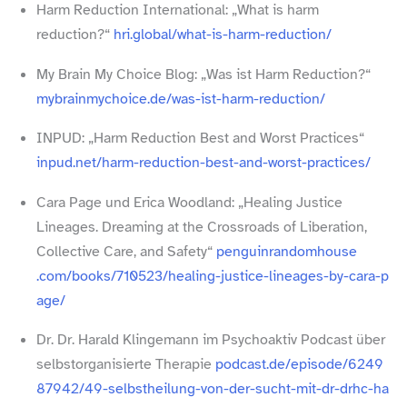
Harm Reduction International: „What is harm
reduction?“
hri​.global/​w​h​a​t​-​i​s​-​h​a​r​m​-​r​e​d​u​c​t​i​on/
My Brain My Choice Blog: „Was ist Harm Reduction?“
mybrainmychoice​.de/​w​a​s​-​i​s​t​-​h​a​r​m​-​r​e​d​u​c​t​i​on/
INPUD: „Harm Reduction Best and Worst Practices“
inpud​.net/​h​a​r​m​-​r​e​d​u​c​t​i​o​n​-​b​e​s​t​-​a​n​d​-​w​o​r​s​t​-​p​r​a​c​t​i​c​es/
Cara Page und Erica Woodland: „Healing Justice
Lineages. Dreaming at the Crossroads of Liberation,
Collective Care, and Safety“
penguinrandomhouse​
.com/​b​o​o​k​s​/​7​1​0​5​2​3​/​h​e​a​l​i​n​g​-​j​u​s​t​i​c​e​-​l​i​n​e​a​g​e​s​-​b​y​-​c​a​r​a​-​p​
a​ge/
Dr. Dr. Harald Klingemann im Psychoaktiv Podcast über
selbstorganisierte Therapie
podcast​.de/​e​p​i​s​o​d​e​/​6​2​4​9​
8​7​9​4​2​/​4​9​-​s​e​l​b​s​t​h​e​i​l​u​n​g​-​v​o​n​-​d​e​r​-​s​u​c​h​t​-​m​i​t​-​d​r​-​d​r​h​c​-​h​a​