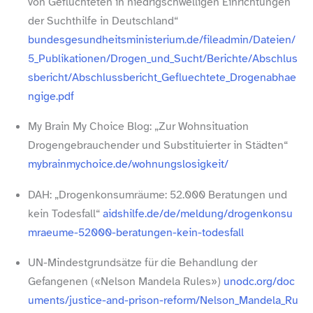
von Geflüchteten in niedrigschwelligen Einrichtungen
der Suchthilfe in Deutschland“
bundesgesundheitsministerium​.de/​f​i​l​e​a​d​m​i​n​/​D​a​t​e​i​e​n​/​
5​_​P​u​b​l​i​k​a​t​i​o​n​e​n​/​D​r​o​g​e​n​_​u​n​d​_​S​u​c​h​t​/​B​e​r​i​c​h​t​e​/​A​b​s​c​h​l​u​s​
s​b​e​r​i​c​h​t​/​A​b​s​c​h​l​u​s​s​b​e​r​i​c​h​t​_​G​e​f​l​u​e​c​h​t​e​t​e​_​D​r​o​g​e​n​a​b​h​a​e​
n​g​i​g​e​.​pdf
My Brain My Choice Blog: „Zur Wohnsituation
Drogengebrauchender und Substituierter in Städten“
mybrainmychoice​.de/​w​o​h​n​u​n​g​s​l​o​s​i​g​k​e​it/
DAH: „Drogenkonsumräume: 52.000 Beratungen und
kein Todesfall“
aidshilfe​.de/​d​e​/​m​e​l​d​u​n​g​/​d​r​o​g​e​n​k​o​n​s​u​
m​r​a​e​u​m​e​-​5​2​0​0​0​-​b​e​r​a​t​u​n​g​e​n​-​k​e​i​n​-​t​o​d​e​s​f​all
UN-​Mindestgrundsätze für die Behandlung der
Gefangenen («Nelson Mandela Rules»)
unodc​.org/​d​o​c​
u​m​e​n​t​s​/​j​u​s​t​i​c​e​-​a​n​d​-​p​r​i​s​o​n​-​r​e​f​o​r​m​/​N​e​l​s​o​n​_​M​a​n​d​e​l​a​_​R​u​