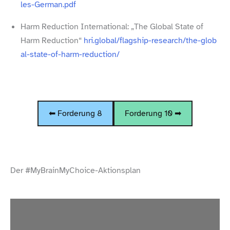
l​e​s​-​G​e​r​m​a​n​.​pdf
Harm Reduction International: „The Global State of
Harm Reduction“
hri​.global/​f​l​a​g​s​h​i​p​-​r​e​s​e​a​r​c​h​/​t​h​e​-​g​l​o​b​
a​l​-​s​t​a​t​e​-​o​f​-​h​a​r​m​-​r​e​d​u​c​t​i​on/
⬅ Forderung 8
Forderung 10 ➡
Der #MyBrainMyChoice-​Aktionsplan