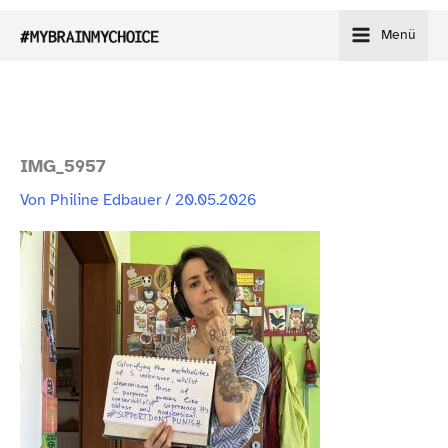
Zum
Menü
Inhalt
springen
IMG_​5957
Von
Philine Edbauer
/
20.05.2026