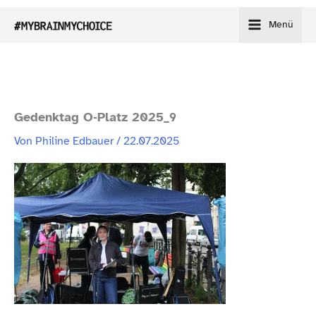
Zum
Menü
Inhalt
springen
Gedenktag O‑Platz 2025_9
Von
Philine Edbauer
/
22.07.2025