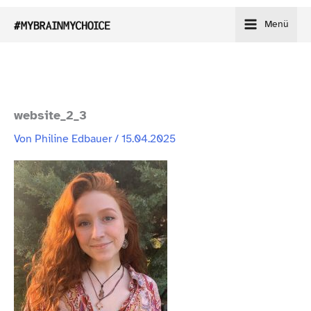
Zum
Menü
Inhalt
springen
website_​2_​3
Von
Philine Edbauer
/
15.04.2025