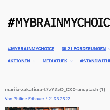
Zum
Inhalt
springen
#MYBRAINMYCHOICE
📖 21 FORDERUNGEN
AKTIONEN
MEDIATHEK
#STANDWITH
mariia-​zakatiura-​t7zYZzO_​CX0-​unsplash (1)
Von
Philine Edbauer
/
21.03.2022