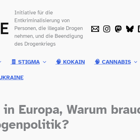
Initiative für die
Entkriminalisierung von
Personen, die illegale Drogen
nehmen, und die Beendigung
des Drogenkriegs
🧾 STIGMA
🧠 KOKAIN
🧠 CANNABIS
UKRAINE
in Europa, Warum brauc
genpolitik?