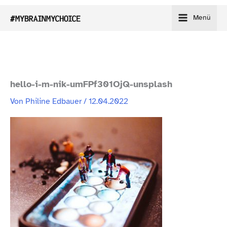
Zum
Menü
Inhalt
springen
hello-​i-​m-​nik-​umFPf301OjQ-​unsplash
Von
Philine Edbauer
/
12.04.2022