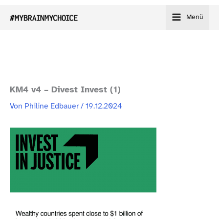
Zum
Menü
Inhalt
springen
KM4 v4 – Divest Invest (1)
Von
Philine Edbauer
/
19.12.2024