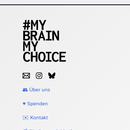
👥 Über uns
♥️ Spenden
✉️ Kontakt