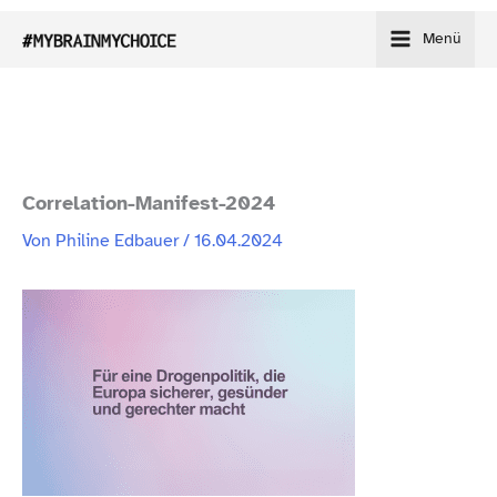
Zum
Menü
Inhalt
springen
Correlation-​Manifest-​2024
Von
Philine Edbauer
/
16.04.2024