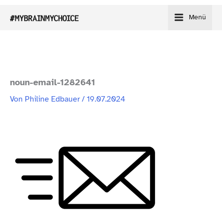
Zum
Menü
Inhalt
springen
noun-​email-​1282641
Von
Philine Edbauer
/
19.07.2024