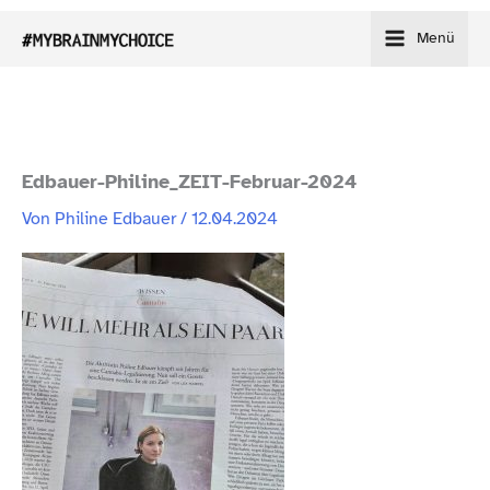
Zum
Menü
Inhalt
springen
Edbauer-​Philine_​ZEIT-​Februar-​2024
Von
Philine Edbauer
/
12.04.2024