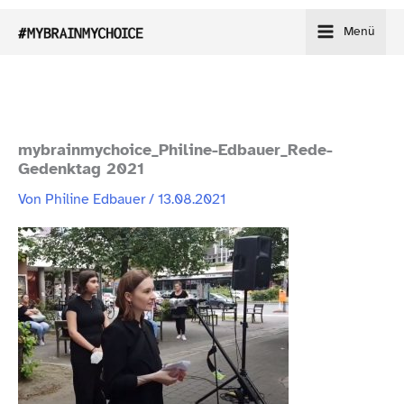
Zum
Menü
Inhalt
springen
mybrainmychoice_​Philine-​Edbauer_​Rede-​
Gedenktag 2021
Von
Philine Edbauer
/
13.08.2021