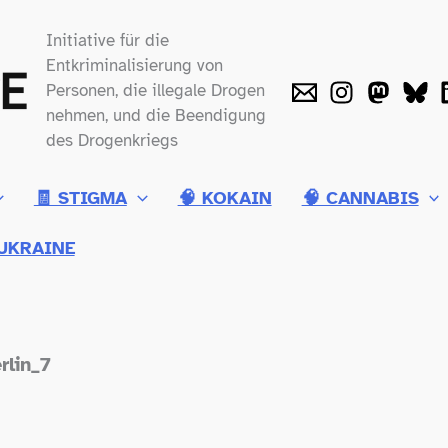
Initiative für die
Entkriminalisierung von
Personen, die illegale Drogen
nehmen, und die Beendigung
des Drogenkriegs
🧾 STIGMA
🧠 KOKAIN
🧠 CANNABIS
UKRAINE
lin_​7