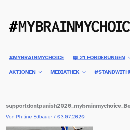
Zum
Inhalt
springen
#MYBRAINMYCHOICE
📖 21 FORDERUNGEN
AKTIONEN
MEDIATHEK
#STANDWITH
supportdontpunish2020_​mybrainmychoice_​Ber
Von
Philine Edbauer
/
03.07.2020