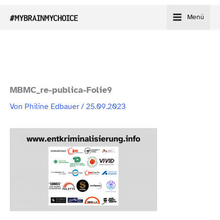
Zum
Menü
Inhalt
springen
MBMC_​re-​publica-​Folie9
Von
Philine Edbauer
/
25.09.2023