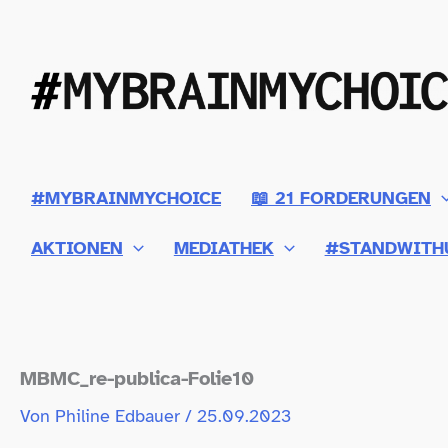
Zum
Inhalt
springen
#MYBRAINMYCHOICE
📖 21 FORDERUNGEN
AKTIONEN
MEDIATHEK
#STANDWITH
MBMC_​re-​publica-​Folie10
Von
Philine Edbauer
/
25.09.2023