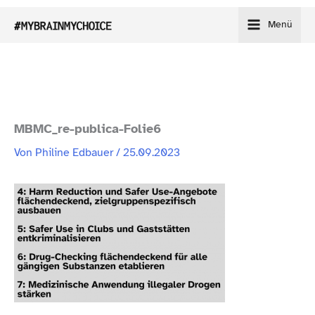
Zum
Menü
Inhalt
springen
MBMC_​re-​publica-​Folie6
Von
Philine Edbauer
/
25.09.2023