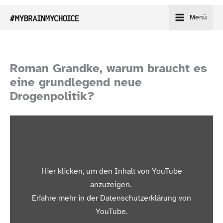
Zum
Menü
Inhalt
springen
Roman Grandke, warum braucht es
eine grundlegend neue
Drogenpolitik?
„Roman Grandke: Die Drogenpolitik ist mehr als überholt.“
Hier klicken, um den Inhalt von YouTube
von YouTube anzeigen
anzuzeigen.
Erfahre mehr in der
Datenschutzerklärung von
YouTube
.