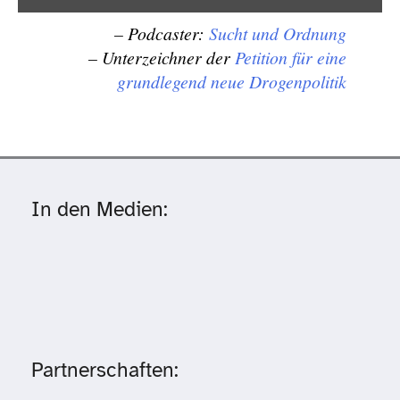
Inhalt von YouTube immer anzeigen
– Podcaster:
Sucht und Ordnung
– Unterzeichner der
Petition für eine
„Roman Grandke: Die Drogenpolitik ist mehr als überholt.“
grundlegend neue Drogenpolitik
direkt öffnen
In den Medien:
Partnerschaften: