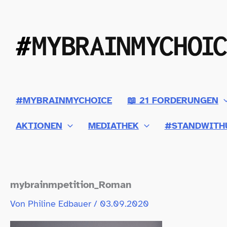
Zum
Inhalt
springen
#MYBRAINMYCHOICE
📖 21 FORDERUNGEN
AKTIONEN
MEDIATHEK
#STANDWITH
mybrainmpetition_​Roman
Von
Philine Edbauer
/
03.09.2020