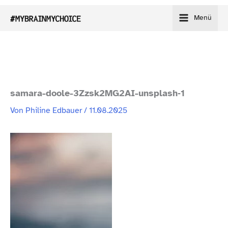
Zum
Menü
Inhalt
springen
samara-​doole-​3Zzsk2MG2AI-​unsplash‑1
Von
Philine Edbauer
/
11.08.2025