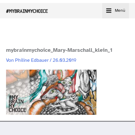
Zum
Menü
Inhalt
springen
mybrainmychoice_​Mary-​Marschall_​klein_​1
Von
Philine Edbauer
/
26.03.2019