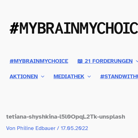
Zum
Inhalt
springen
#MYBRAINMYCHOICE
📖 21 FORDERUNGEN
AKTIONEN
MEDIATHEK
#STANDWITH
tetiana-​shyshkina-​l5l0OpqL2Tk-​unsplash
Von
Philine Edbauer
/
17.05.2022