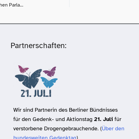
Drogenpolitische Wahlprüfsteine für die Wahl zum Europäischen Parlament 2024 am 9. Juni
Partnerschaften:
Wir sind Partnerin des Berliner Bündnisses
für den Gedenk- und Aktionstag
21. Juli
für
verstorbene Drogengebrauchende. (
Über den
bundesweiten Gedenktag
)