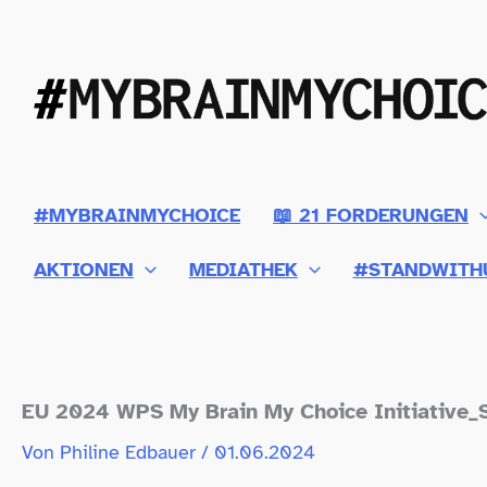
Zum
Inhalt
springen
#MYBRAINMYCHOICE
📖 21 FORDERUNGEN
AKTIONEN
MEDIATHEK
#STANDWITH
EU 2024 WPS My Brain My Choice Initiative_
Von
Philine Edbauer
/
01.06.2024