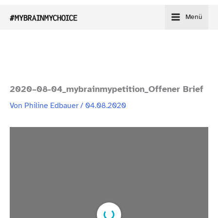
Zum
Menü
Inhalt
springen
2020–08-04_mybrainmypetition_Offener Brief
Von
Philine Edbauer
/
04.08.2020