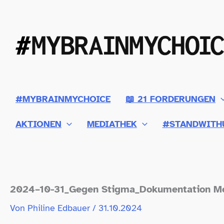
Zum
Inhalt
springen
#MYBRAINMYCHOICE
📖 21 FORDERUNGEN
AKTIONEN
MEDIATHEK
#STANDWITH
2024–10-31_Gegen Stigma_​Dokumentation M
Von
Philine Edbauer
/
31.10.2024