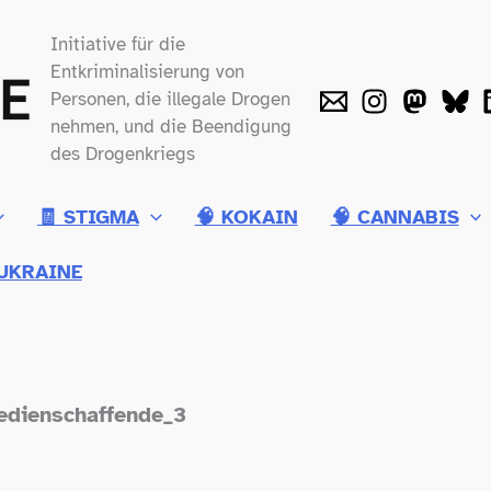
Initiative für die
Entkriminalisierung von
Personen, die illegale Drogen
nehmen, und die Beendigung
des Drogenkriegs
🧾 STIGMA
🧠 KOKAIN
🧠 CANNABIS
UKRAINE
edienschaffende_3