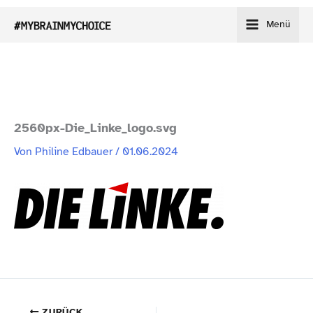
Zum
Menü
Inhalt
springen
2560px-Die_Linke_logo.svg
Von
Philine Edbauer
/
01.06.2024
ZURÜCK