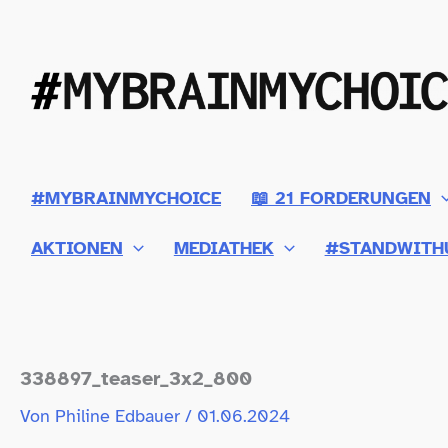
Zum
Inhalt
springen
#MYBRAINMYCHOICE
📖 21 FORDERUNGEN
AKTIONEN
MEDIATHEK
#STANDWITH
338897_​teaser_​3x2_​800
Von
Philine Edbauer
/
01.06.2024