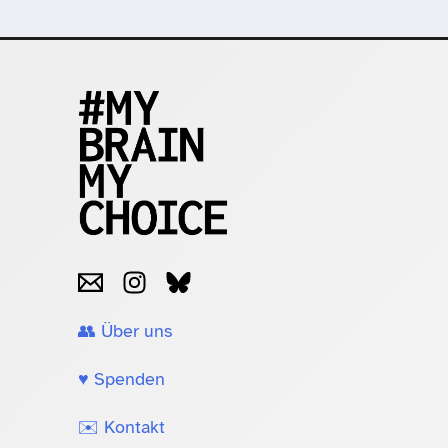
👥 Über uns
♥️ Spenden
✉️ Kontakt