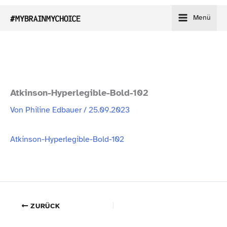
Zum
Menü
Inhalt
springen
Atkinson-​Hyperlegible-​Bold-​102
Von
Philine Edbauer
/
25.09.2023
Atkinson-​Hyperlegible-​Bold-​102
ZURÜCK