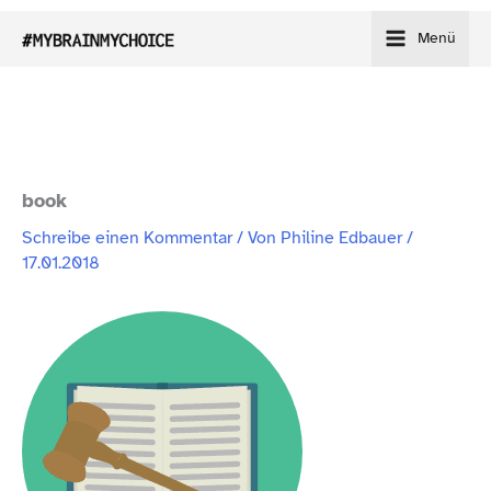
Zum
Menü
Inhalt
springen
book
Schreibe einen Kommentar
/ Von
Philine Edbauer
/
17.01.2018