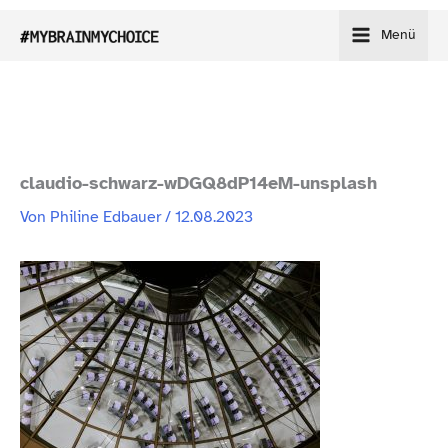
Zum
Menü
Inhalt
springen
claudio-​schwarz-​wDGQ8dP14eM-​unsplash
Von
Philine Edbauer
/
12.08.2023