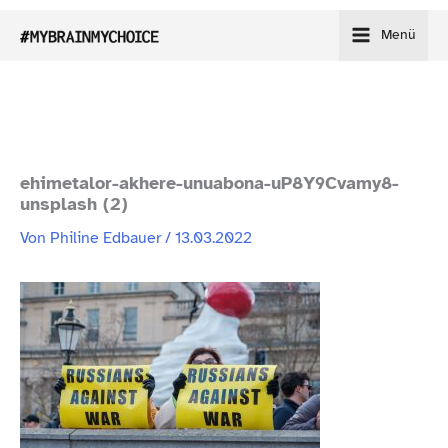
Zum
Menü
Inhalt
springen
ehimetalor-​akhere-​unuabona-​uP8Y9Cvamy8-​
unsplash (2)
Von
Philine Edbauer
/
13.03.2022