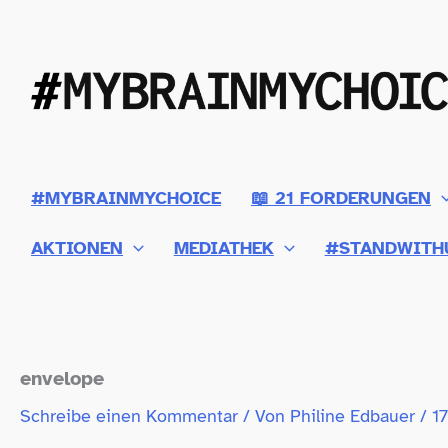
Zum
Inhalt
springen
#MYBRAINMYCHOICE
📖 21 FORDERUNGEN
AKTIONEN
MEDIATHEK
#STANDWITH
envelope
Schreibe einen Kommentar
/ Von
Philine Edbauer
/
1