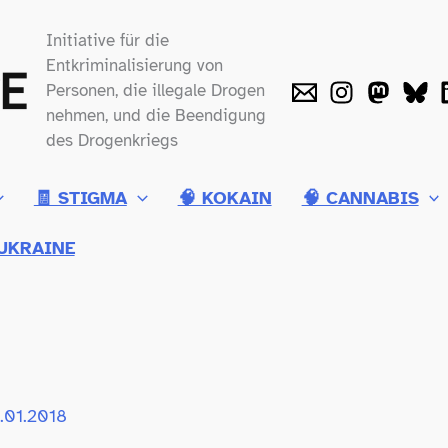
Initiative für die
Entkriminalisierung von
Personen, die illegale Drogen
nehmen, und die Beendigung
des Drogenkriegs
🧾 STIGMA
🧠 KOKAIN
🧠 CANNABIS
UKRAINE
7.01.2018